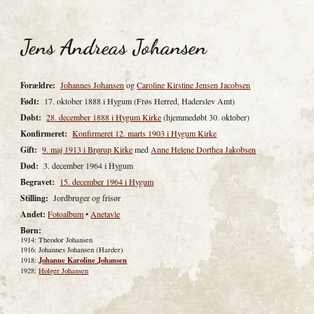
Jens Andreas Johansen
Forældre:
Johannes Johansen
og
Caroline Kirstine Jensen Jacobsen
Født:
17. oktober 1888 i Hygum
(Frøs Herred, Haderslev Amt)
Døbt:
28. december 1888 i Hygum Kirke
(hjemmedøbt 30. oktober)
Konfirmeret:
Konfirmeret 12. marts 1903 i Hygum Kirke
Gift:
9. maj 1913 i Brørup Kirke
med
Anne Helene Dorthea Jakobsen
Død:
3. december 1964 i Hygum
Begravet:
15. december 1964 i Hygum
Stilling:
Jordbruger og frisør
Andet:
Fotoalbum
•
Anetavle
Børn:
1914:
Theodor Johansen
1916: Johannes Johansen (Harder)
Johanne Karoline Johansen
1918:
1928:
Holger Johansen