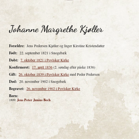
Johanne Margrethe Kjøller
Forældre:
Jens Pedersen Kjøller og Inger Kirstine Kristendatter
Født:
22. september 1821 i Snogebæk
Døbt:
7. oktober 1821 i Povlsker Kirke
Konfirmeret:
17. april 1836
(2. søndag efter påske 1836)
Gift:
26. oktober 1839 i Povlsker Kirke
med
Peder Pedersen
Død:
20. november 1902 i Snogebæk
Begravet:
26. november 1902 i Povlsker Kirke
Børn:
Jens Peter Junius Bech
1809: